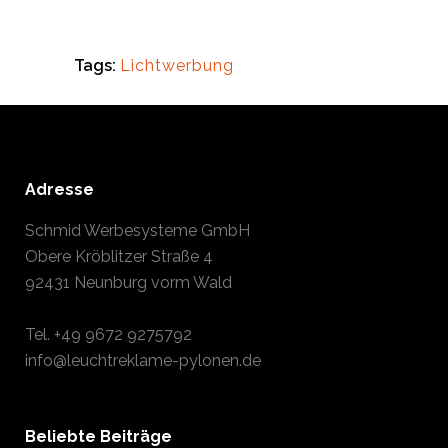
Tags:
Lichtwerbung
Adresse
Schmid Werbesysteme GmbH
Obere Kröblitzer Straße 4
92431 Neunburg vorm Wald
Tel.
+49 9672 9275792
info@leuchtreklame-pylonen.de
Beliebte Beiträge