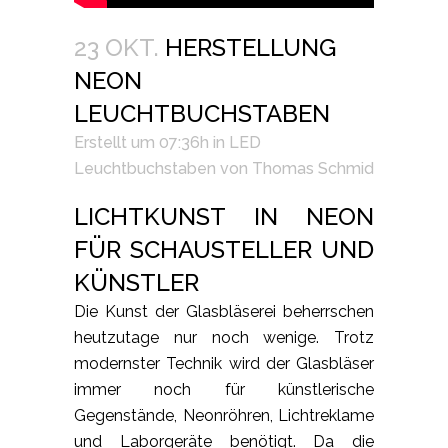
23 OKT.
HERSTELLUNG
NEON
LEUCHTBUCHSTABEN
Erstellt um 07:36h
in
LED
Leuchtbuchstaben
von
Thomas Schmid
LICHTKUNST IN NEON
FÜR SCHAUSTELLER UND
KÜNSTLER
Die Kunst der Glasbläserei beherrschen
heutzutage nur noch wenige. Trotz
modernster Technik wird der Glasbläser
immer noch für künstlerische
Gegenstände, Neonröhren, Lichtreklame
und Laborgeräte benötigt. Da die