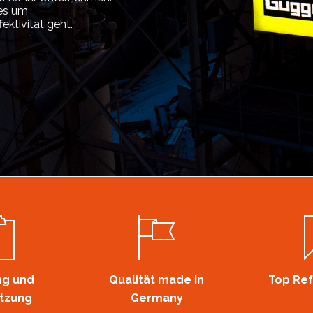
 es um
ektivität geht.
ng und
Qualität made in
Top Re
tzung
Germany