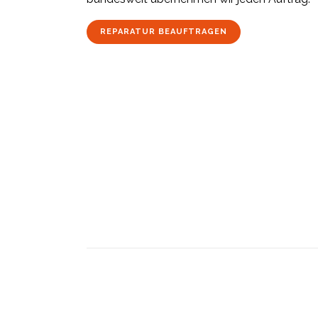
REPARATUR BEAUFTRAGEN
Keine Zeit für den Bauantrag Ihrer Werbean
Wir übernehmen das für Sie –
jetzt mit 50
Antrag!
Jede Werbeanlage benötigt eine Baug
Hersteller für Leuchtreklame bearbeiten wir 
ganz Deutschland. Sparen Sie Zeit und Koste