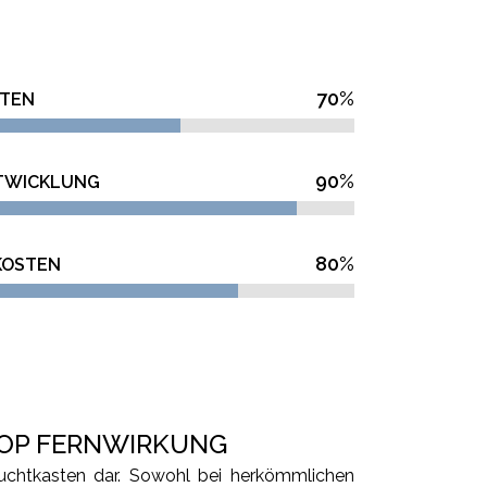
70
%
STEN
90
%
TWICKLUNG
80
%
KOSTEN
OP FERNWIRKUNG
euchtkasten dar. Sowohl bei herkömmlichen