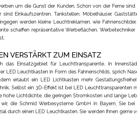
erben um die Gunst der Kunden. Schon von der Ferne sind 
r sind Einkaufszentren, Tankstellen, Möbelhäuser, Gaststä
ingegen werden kleine Leuchtreklamen, wie Fahnenschilder, 
te schaffen repräsentative Werbeflächen. Werbetechniker r
st.
N VERSTÄRKT ZUM EINSATZ
h das Einsatzgebiet für Leuchttransparente. In Innenstäd
aner LED Leuchtkasten in Form des Fahnenschilds, sprich N
udem erlaubt ein LED Lichtkasten mehr Gestaltungsfreihe
nik. Selbst ein 3D-Effekt ist bei LED Leuchttransparenten m
e hohe Lichtdichte, die geringen Stromkosten und lange L
wir, die Schmid Werbesysteme GmbH in Bayern, Sie bei d
al durch einen LED Leuchtkasten. Sie werden Ihnen gerne v