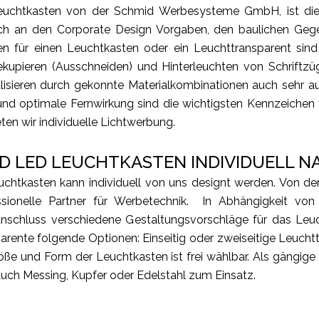
euchtkasten von der Schmid Werbesysteme GmbH, ist die 
sich an den Corporate Design Vorgaben, den baulichen Ge
 für einen Leuchtkasten oder ein Leuchttransparent sind F
upieren (Ausschneiden) und Hinterleuchten von Schriftzü
alisieren durch gekonnte Materialkombinationen auch sehr
t und optimale Fernwirkung sind die wichtigsten Kennzeichen
ten wir individuelle Lichtwerbung.
D LED LEUCHTKASTEN INDIVIDUELL
chtkasten kann individuell von uns designt
werden. Von der
onelle Partner für Werbetechnik. In Abhängigkeit von
nschluss verschiedene Gestaltungsvorschläge für das Leu
parente folgende Optionen: Einseitig oder zweiseitige Leucht
ße und Form der Leuchtkasten ist frei wählbar. Als gängige
 auch Messing, Kupfer oder Edelstahl zum Einsatz.