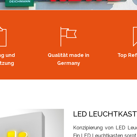
ng und
Qualität made in
Top Re
tzung
Germany
LED LEUCHTKAS
Konzipierung von LED Leuc
Ein LED Leuchtkasten sorgt f