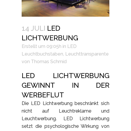
14 JULI
LED
LICHTWERBUNG
Erstellt um 09:05h
in
LED
Leuchtbuchstaben
,
Leuchttransparente
von
Thomas Schmid
LED LICHTWERBUNG
GEWINNT IN DER
WERBEFLUT
Die LED Lichtwerbung beschränkt sich
nicht auf Leuchtreklame und
Leuchtwerbung. LED Lichtwerbung
setzt die psychologische Wirkung von