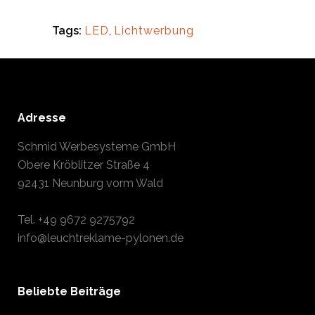
Tags:
LED
,
Lichtwerbung
Adresse
Schmid Werbesysteme GmbH
Obere Kröblitzer Straße 4
92431 Neunburg vorm Wald
Tel.
+49 9672 9275792
info@leuchtreklame-pylonen.de
Beliebte Beiträge