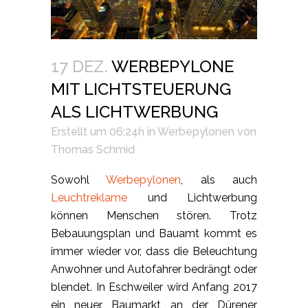
17 DEZ.
WERBEPYLONE
MIT LICHTSTEUERUNG
ALS LICHTWERBUNG
Erstellt um 06:24h
in
Werbepylonen
von
Thomas Schmid
Sowohl
Werbepylonen
, als auch
Leuchtreklame
und Lichtwerbung
können Menschen stören. Trotz
Bebauungsplan und Bauamt kommt es
immer wieder vor, dass die Beleuchtung
Anwohner und Autofahrer bedrängt oder
blendet. In Eschweiler wird Anfang 2017
ein neuer Baumarkt an der Dürener