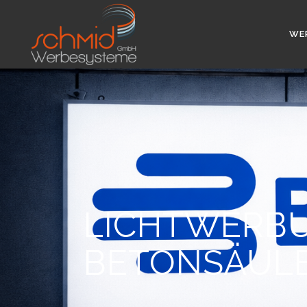
WE
LICHTWERBU
BETONSÄUL