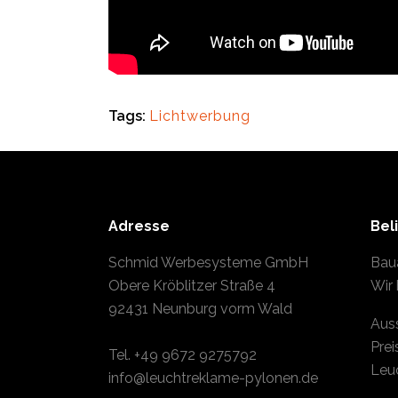
Tags:
Lichtwerbung
Adresse
Bel
Schmid Werbesysteme GmbH
Bau
Obere Kröblitzer Straße 4
Wir 
92431 Neunburg vorm Wald
Aus
Prei
Tel.
+49 9672 9275792
Leu
info@leuchtreklame-pylonen.de