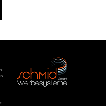
n –
en
ess-