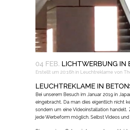
04 FEB.
LICHTWERBUNG IN
Erstellt um 20:16h
in
Leuchtreklame
von
Th
LEUCHTREKLAME IN BETO
Bei unserem Besuch im Januar 2019 in Japa
eingebracht. Da man dies eigentlich nicht k
sondern um eine Videoinstallation handelt.
jede Werbeform möglich. Selbst Videos und 