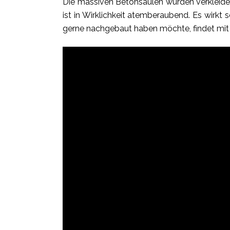
Die massiven Betonsäulen wurden verkleide
ist in Wirklichkeit atemberaubend. Es wirkt 
gerne nachgebaut haben möchte, findet mit 