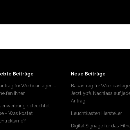
iebte Beiträge
Neue Beiträge
antrag für Werbeanlagen –
Bauantrag für Werbeanlage
helfen Ihnen
Jetzt 50% Nachlass auf jed
Antrag
senwerbung beleuchtet
se – Was kostet
Leuchtkasten Hersteller
chtreklame?
Digital Signage für das Fitn