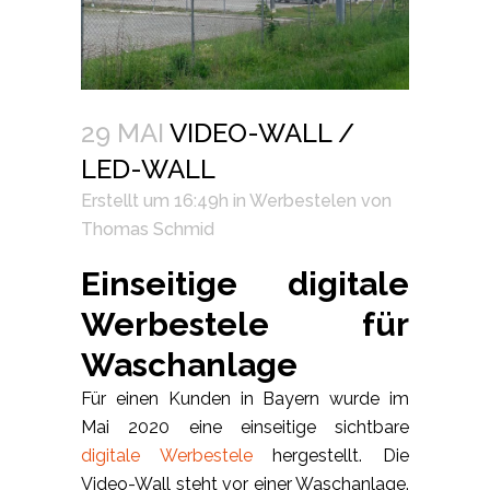
29 MAI
VIDEO-WALL /
LED-WALL
Erstellt um 16:49h
in
Werbestelen
von
Thomas Schmid
Einseitige digitale
Werbestele für
Waschanlage
Für einen Kunden in Bayern wurde im
Mai 2020 eine einseitige sichtbare
digitale Werbestele
hergestellt. Die
Video-Wall steht vor einer Waschanlage.