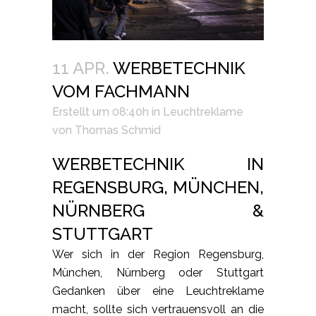
11 APR.
WERBETECHNIK
VOM FACHMANN
Erstellt um 08:40h
in
Leuchtreklame
von
Thomas Schmid
WERBETECHNIK IN
REGENSBURG, MÜNCHEN,
NÜRNBERG &
STUTTGART
Wer sich in der Region Regensburg,
München, Nürnberg oder Stuttgart
Gedanken über eine Leuchtreklame
macht, sollte sich vertrauensvoll an die