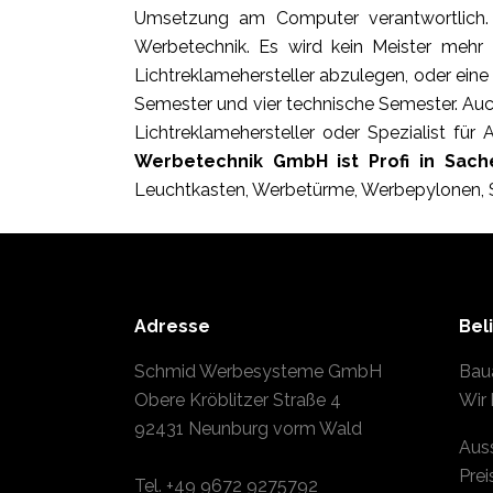
Umsetzung am Computer verantwortlich.
Werbetechnik. Es wird kein Meister mehr 
Lichtreklamehersteller abzulegen, oder ein
Semester und vier technische Semester. Auc
Lichtreklamehersteller oder Spezialist für
Werbetechnik GmbH ist Profi in Sach
Leuchtkasten, Werbetürme, Werbepylonen, 
Adresse
Bel
Schmid Werbesysteme GmbH
Bau
Obere Kröblitzer Straße 4
Wir 
92431 Neunburg vorm Wald
Aus
Prei
Tel.
+49 9672 9275792