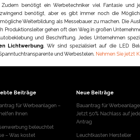
 Zudem benötigt ein Werbetechniker viel Fantasie und
zwingend benötigt, aber es gibt immer noch die Möglichke
e mögliche Weiterbildung als Messebauer zu machen. Die Ausbi
h Produktionsleiter gehen oft den Weg in großen Unternehme
 Autobeklebung und Beschriftung. Jedes Unternehmen spezial
en Lichtwerbung
. Wir sind spezialisiert auf die LED B
Spanntuchtransparente und Werbestelen.
Nehmen Sie jetzt K
iebte Beiträge
Neue Beiträge
antrag für Werbeanlagen –
Bauantrag für Werbeanlage
helfen Ihnen
Jetzt 50% Nachlass auf jed
Antrag
senwerbung beleuchtet
se – Was kostet
Leuchtkasten Hersteller