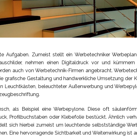
te Aufgaben. Zumeist stellt ein Werbetechniker Werbeplan
auschilder, nehmen einen Digitaldruck vor und kümmer
rden auch von Werbetechnik-Firmen angebracht. Werbetechn
die grafische Gestaltung und handwerkliche Umsetzung der 
n Leuchtkästen, beleuchteter Außenwerbung und Werbepylo
zeugbeschriftung.
ch, als Beispiel eine Werbepylone. Diese oft säulenfö
ck, Profilbuchstaben oder Klebefolie bestückt. Ähnlich verhä
lt sich hierbei zumeist um leuchtende selbstständige Wer
nen. Eine hervorragende Sichtbarkeit und Weitenwirkung ist