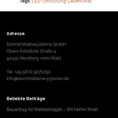
Tags:
LED Umrüstung Ladenlokal
Adresse
Schmid Werbesysteme GmbH
Obere Kröblitzer Straße 4
92431 Neunburg vorm Wald
Tel.
+49 9672 9275792
info@leuchtreklame-pylonen.de
Beliebte Beiträge
Bauantrag für Werbeanlagen – Wir helfen Ihnen